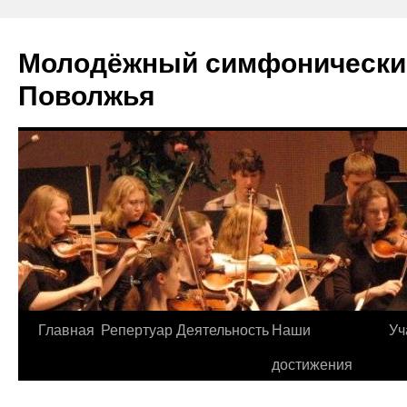
Молодёжный симфонически
Поволжья
Главная
Репертуар
Деятельность
Наши
Уч
Skip
достижения
to
content