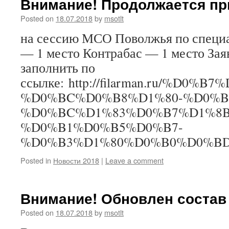
Внимание! Продолжается пр
Posted on
18.07.2018
by
msotlt
на сессию МСО Поволжья по специа
— 1 место Контрабас — 1 место За
заполнить по
ссылке: http://filarman.ru/%
%D0%BC%D0%B8%D1%80-%D0%B
%D0%BC%D1%83%D0%B7%D1%8
%D0%B1%D0%B5%D0%B7-
%D0%B3%D1%80%D0%B0%D0%BD
Posted in
Новости 2018
|
Leave a comment
Внимание! Обновлен соста
Posted on
18.07.2018
by
msotlt