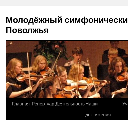
Молодёжный симфонически
Поволжья
Главная
Репертуар
Деятельность
Наши
Уч
Skip
достижения
to
content