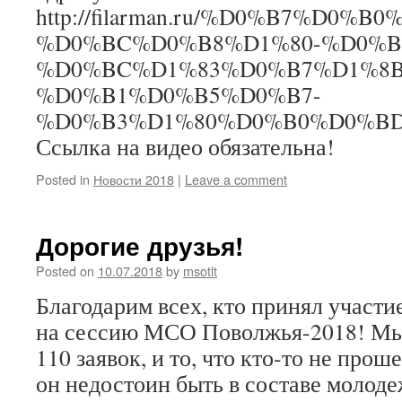
http://filarman.ru/%D0%B7%D0
%D0%BC%D0%B8%D1%80-%D0%B
%D0%BC%D1%83%D0%B7%D1%8
%D0%B1%D0%B5%D0%B7-
%D0%B3%D1%80%D0%B0%D0%BD
Ссылка на видео обязательна!
Posted in
Новости 2018
|
Leave a comment
Дорогие друзья!
Posted on
10.07.2018
by
msotlt
Благодарим всех, кто принял участи
на сессию МСО Поволжья-2018! Мы
110 заявок, и то, что кто-то не проше
он недостоин быть в составе молоде