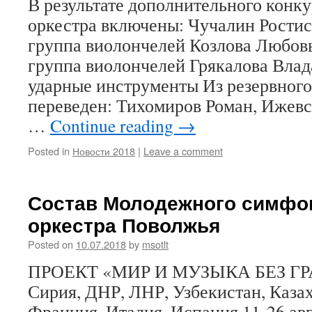
В результате дополнительного конку
оркестра включены: Чучалин Ростис
группа виолончелей Козлова Любовь
группа виолончелей Грякалова Влада
ударные инструменты Из резервного
переведен: Тихомиров Роман, Ижев
…
Continue reading
→
Posted in
Новости 2018
|
Leave a comment
Состав Молодежного симфо
оркестра Поволжья
Posted on
10.07.2018
by
msotlt
ПРОЕКТ «МИР И МУЗЫКА БЕЗ ГРА
Сирия, ДНР, ЛНР, Узбекистан, Казах
Франция, Италия, Испания 11-26 авг