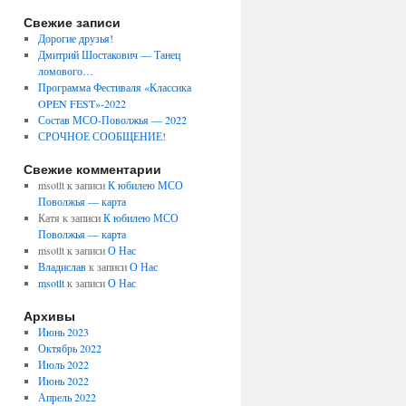
Свежие записи
Дорогие друзья!
Дмитрий Шостакович — Танец
ломового…
Программа Фестиваля «Классика
OPEN FEST»-2022
Состав МСО-Поволжья — 2022
СРОЧНОЕ СООБЩЕНИЕ!
Свежие комментарии
msotlt
к записи
К юбилею МСО
Поволжья — карта
Катя
к записи
К юбилею МСО
Поволжья — карта
msotlt
к записи
О Нас
Владислав
к записи
О Нас
msotlt
к записи
О Нас
Архивы
Июнь 2023
Октябрь 2022
Июль 2022
Июнь 2022
Апрель 2022