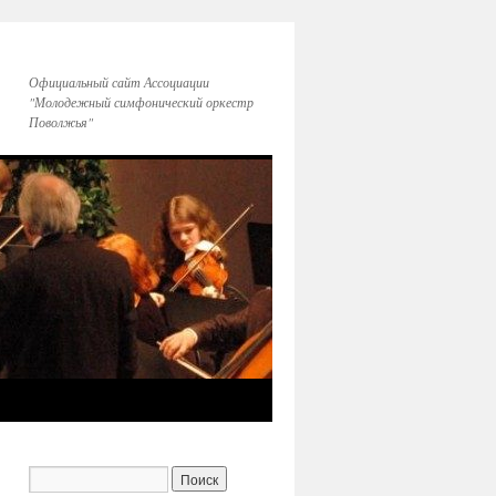
Официальный сайт Ассоциации
"Молодежный симфонический оркестр
Поволжья"