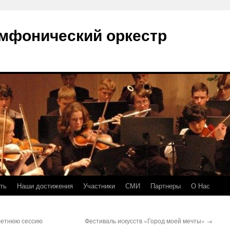
мфонический оркестр
ть
Наши достижения
Участники
СМИ
Партнеры
О Нас
летнюю сессию
Фестиваль искусств «Город моей мечты»
→