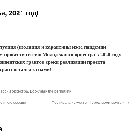
, 2021 год!
уация (изоляция и карантины из-за пандемии
м провести сессию Молодежного оркестра в 2020 году!
зидентских грантов сроки реализации проекта
грант остался за нами!
ессии оркестра
. Bookmark the
permalink
.
летнюю сессию
Фестиваль искусств «Город моей мечты»
→
й