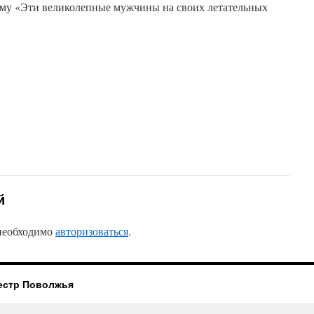
ьму «Эти великолепные мужчины на своих летательных
й
 необходимо
авторизоваться
.
естр Поволжья