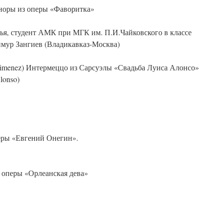
оноры из оперы «Фаворитка»
я, студент АМК при МГК им. П.И.Чайковского в классе
мур Зангиев (Владикавказ-Москва)
imenez) Интермеццо из Сарсуэлы «Свадьба Луиса Алонсо»
Alonso)
еры «Евгений Онегин».
 оперы «Орлеанская дева»