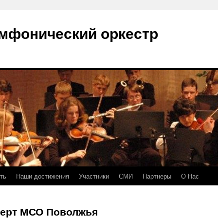
мфонический оркестр
ть
Наши достижения
Участники
СМИ
Партнеры
О Нас
нцерт МСО Поволжья