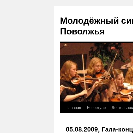
Молодёжный си
Поволжья
Главная
Репертуар
Деятельнос
Skip
to
05.08.2009, Гала-ко
content