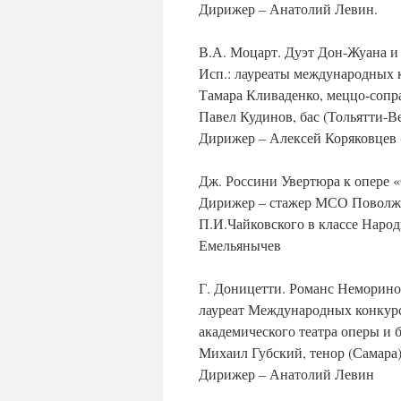
Дирижер – Анатолий Левин.
В.А. Моцарт. Дуэт Дон-Жуана 
Исп.: лауреаты международных 
Тамара Кливаденко, меццо-сопра
Павел Кудинов, бас (Тольятти-В
Дирижер – Алексей Коряковцев 
Дж. Россини Увертюра к опере 
Дирижер – стажер МСО Поволжья
П.И.Чайковского в классе Наро
Емельянычев
Г. Доницетти. Романс Неморин
лауреат Международных конкурс
академического театра оперы и 
Михаил Губский, тенор (Самара
Дирижер – Анатолий Левин