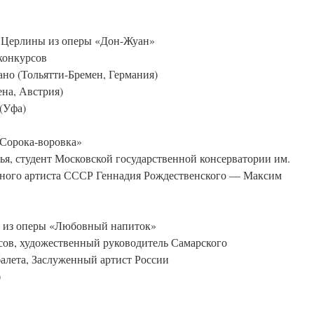
и Церлины из оперы «Дон-Жуан»
конкурсов
но (Тольятти-Бремен, Германия)
ена, Австрия)
(Уфа)
«Сорока-воровка»
, студент Московской государственной консерватории им.
дного артиста СССР Геннадия Рождественского — Максим
о из оперы «Любовный напиток»
ов, художественный руководитель Самарского
балета, Заслуженный артист России
)