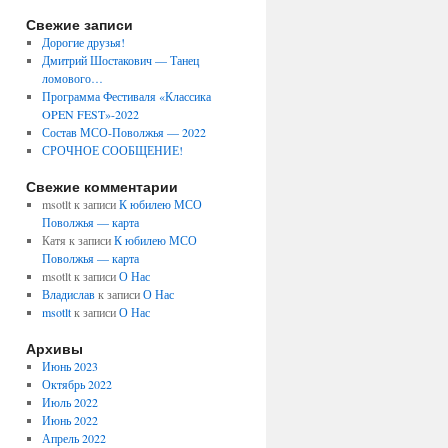
Свежие записи
Дорогие друзья!
Дмитрий Шостакович — Танец
ломового…
Программа Фестиваля «Классика
OPEN FEST»-2022
Состав МСО-Поволжья — 2022
СРОЧНОЕ СООБЩЕНИЕ!
Свежие комментарии
msotlt
к записи
К юбилею МСО
Поволжья — карта
Катя
к записи
К юбилею МСО
Поволжья — карта
msotlt
к записи
О Нас
Владислав
к записи
О Нас
msotlt
к записи
О Нас
Архивы
Июнь 2023
Октябрь 2022
Июль 2022
Июнь 2022
Апрель 2022