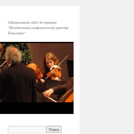
Официальный сайт Ассоциации
"Молодежный симфонический оркестр
Поволжья"