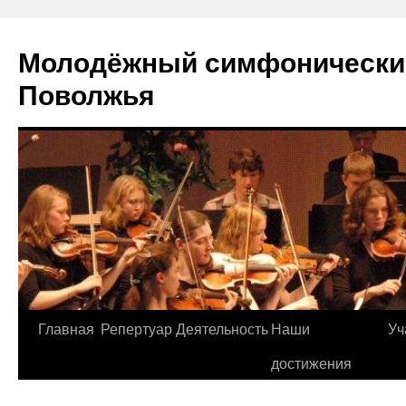
Молодёжный симфонически
Поволжья
Главная
Репертуар
Деятельность
Наши
Уч
Skip
достижения
to
content