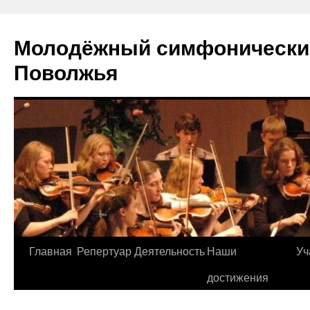
Молодёжный симфонически
Поволжья
Главная
Репертуар
Деятельность
Наши
Уч
Skip
достижения
to
content