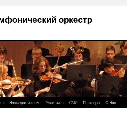
мфонический оркестр
ть
Наши достижения
Участники
СМИ
Партнеры
О Нас