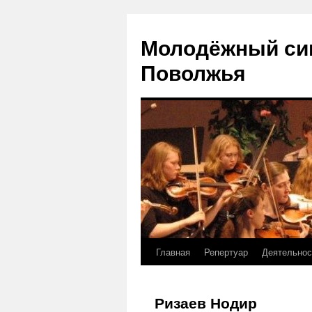
Молодёжный си
Поволжья
Главная
Репертуар
Деятельнос
Skip
to
Ризаев Нодир
content