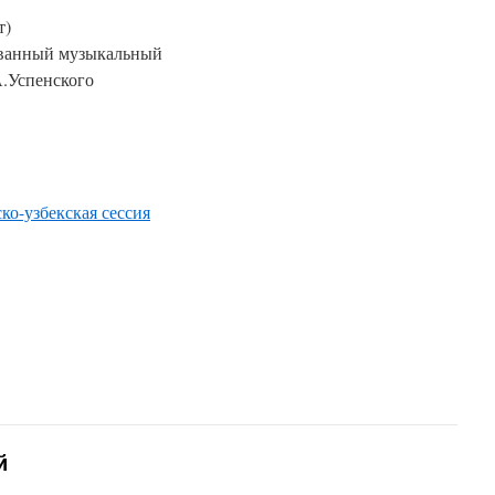
т)
ованный музыкальный
.Успенского
ко-узбекская сессия
й