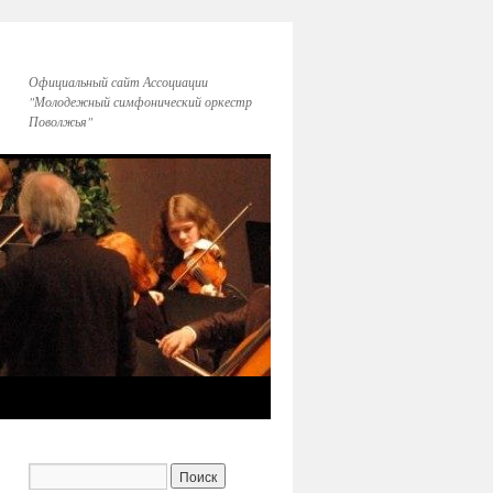
Официальный сайт Ассоциации
"Молодежный симфонический оркестр
Поволжья"