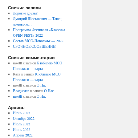
Свежие записи
Дорогие друзья!
Дмитрий Шостакович — Танец
ломового…
Программа Фестиваля «Классика
OPEN FEST»-2022
Состав МСО-Поволжья — 2022
СРОЧНОЕ СООБЩЕНИЕ!
Свежие комментарии
msotlt
к записи
К юбилею МСО
Поволжья — карта
Катя
к записи
К юбилею МСО
Поволжья — карта
msotlt
к записи
О Нас
Владислав
к записи
О Нас
msotlt
к записи
О Нас
Архивы
Июнь 2023
Октябрь 2022
Июль 2022
Июнь 2022
Апрель 2022