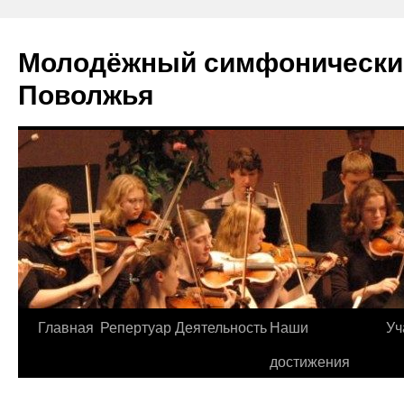
Молодёжный симфонически
Поволжья
Главная
Репертуар
Деятельность
Наши
Уч
Skip
достижения
to
content