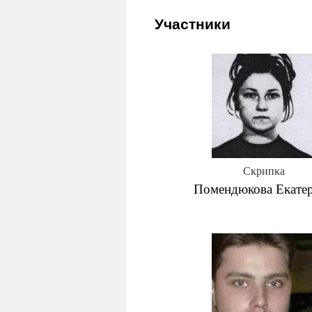
Участники
Скрипка
Помендюкова Екате