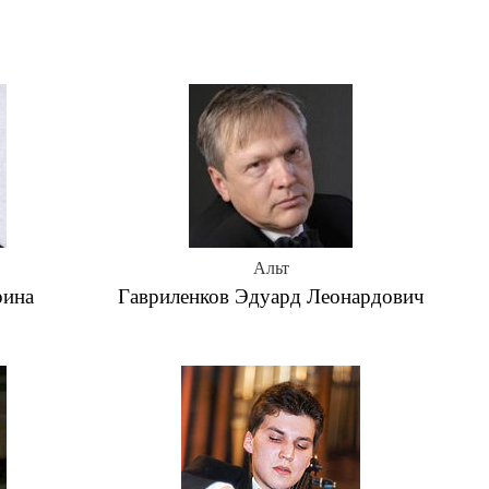
Альт
рина
Гавриленков Эдуард Леонардович