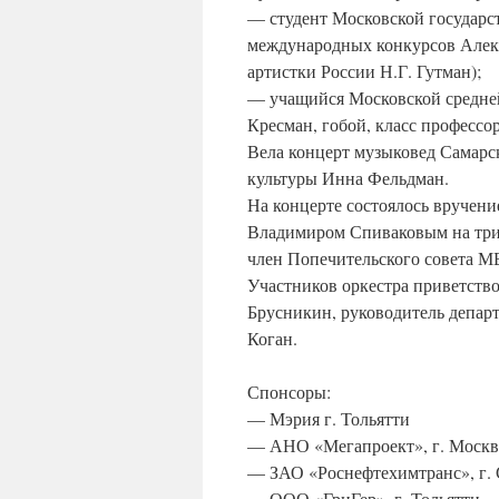
— студент Московской государс
международных конкурсов Алекс
артистки России Н.Г. Гутман);
— учащийся Московской средне
Кресман, гобой, класс профессо
Вела концерт музыковед Самарс
культуры Инна Фельдман.
На концерте состоялось вручени
Владимиром Спиваковым на три 
член Попечительского совета М
Участников оркестра приветств
Брусникин, руководитель депар
Коган.
Спонсоры:
— Мэрия г. Тольятти
— АНО «Мегапроект», г. Москв
— ЗАО «Роснефтехимтранс», г.
— ООО «ГриГер», г. Тольятти