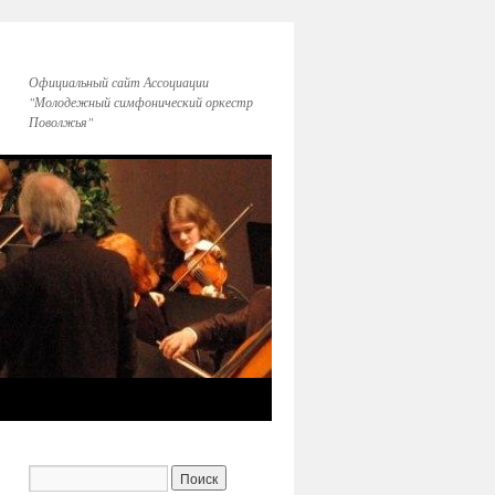
Официальный сайт Ассоциации
"Молодежный симфонический оркестр
Поволжья"