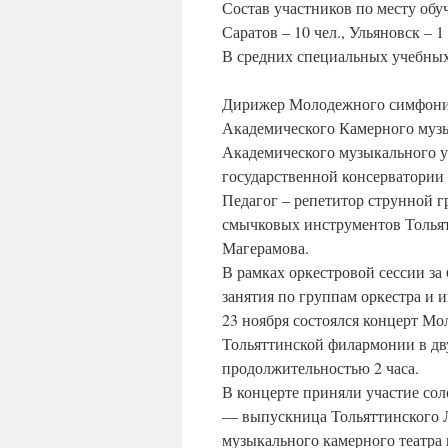
Состав участников по месту обуче
Саратов – 10 чел., Ульяновск – 1 
В средних специальных учебных 
Дирижер Молодежного симфонич
Академического Камерного музы
Академического музыкального 
государственной консерватории
Педагог – репетитор струнной г
смычковых инструментов Толья
Магерамова.
В рамках оркестровой сессии за 
занятия по группам оркестра и 
23 ноября состоялся концерт Мо
Тольяттинской филармонии в дв
продолжительностью 2 часа.
В концерте приняли участие сол
— выпускница Тольяттинского Л
музыкального камерного театра 