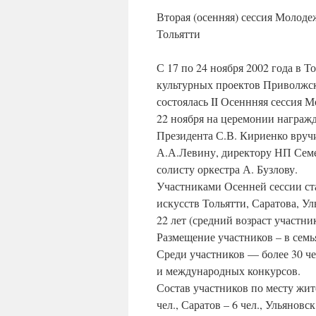
Вторая (осенняя) сессия Молоде
Тольятти
С 17 по 24 ноября 2002 года в 
культурных проектов Приволжск
состоялась II Осеннняя сессия 
22 ноября на церемонии награж
Президента С.В. Кириенко вруч
А.А.Левину, директору НП Семе
солисту оркестра А. Бузлову.
Участниками Осенней сессии ст
искусств Тольятти, Саратова, У
22 лет (средний возраст участник
Размещение участников – в семья
Среди участников — более 30 че
и международных конкурсов.
Состав участников по месту жител
чел., Саратов – 6 чел., Ульяновск