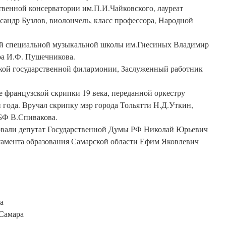
твенной консерватории им.П.И.Чайковского, лауреат
андр Бузлов, виолончель, класс профессора, Народной
й специальной музыкальной школы им.Гнесиных Владимир
ра И.Ф. Пушечникова.
кой государственной филармонии, Заслуженный работник
е французской скрипки 19 века, переданной оркестру
года. Вручал скрипку мэр города Тольятти Н.Д.Уткин,
БФ В.Спивакова.
овали депутат Государственной Думы РФ Николай Юрьевич
тамента образования Самарской области Ефим Яковлевич
а
 Самара