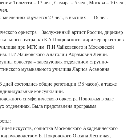
ния: Тольятти – 17 чел., Самара – 5 чел., Москва – 10 чел.,
чел.
заведениях обучается 27 чел., в высших — 16 чел.
еского оркестра – Заслуженный артист России, дирижер
кального театра п/р Б.А.Покровского, дирижер оркестров
училища при МГК им. П.И.Чайковского и Московской
 им. П.И.Чайковского Анатолий Абрамович Левин.
руппы оркестра – заведующая отделением струнно-
ттинского музыкального училища Лариса Асановна
6 дней состоялись общие репетиции (36 часов), а также
индивидуальные консультации.
лодежного симфонического оркестра Поволжья в зале
ух отделениях. Была представлена программа
осты:
ицея искусств, солистка Московского Академического
под руководством Б. Покровского Оксана Лесничая;