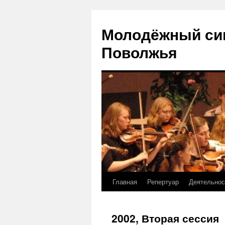
Молодёжный си
Поволжья
Главная
Репертуар
Деятельнос
Skip
to
2002, Вторая сессия
content