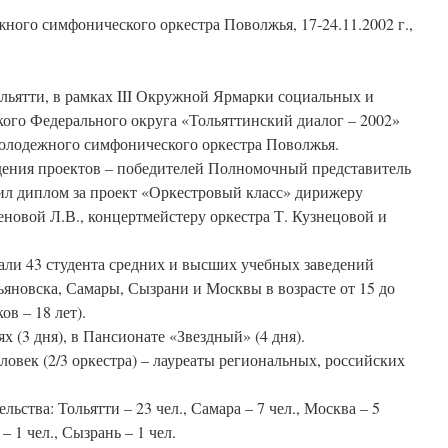
жного симфонического оркестра Поволжья, 17-24.11.2002 г.,
Тольятти, в рамках III Окружной Ярмарки социальных и
ого Федерального округа «Тольяттинский диалог – 2002»
Молодежного симфонического оркестра Поволжья.
дения проектов – победителей Полномочный представитель
ил диплом за проект «Оркестровый класс» дирижеру
новой Л.В., концертмейстеру оркестра Т. Кузнецовой и
али 43 студента средних и высших учебных заведений
льяновска, Самары, Сызрани и Москвы в возрасте от 15 до
ов – 18 лет).
х (3 дня), в Пансионате «Звездный» (4 дня).
ловек (2/3 оркестра) – лауреаты региональных, российских
ьства: Тольятти – 23 чел., Самара – 7 чел., Москва – 5
 – 1 чел., Сызрань – 1 чел.