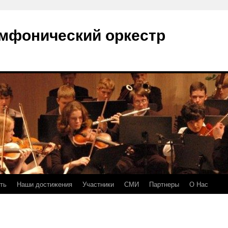
мфонический оркестр
ть
Наши достижения
Участники
СМИ
Партнеры
О Нас