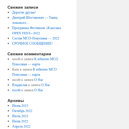
Свежие записи
Дорогие друзья!
Дмитрий Шостакович — Танец
ломового…
Программа Фестиваля «Классика
OPEN FEST»-2022
Состав МСО-Поволжья — 2022
СРОЧНОЕ СООБЩЕНИЕ!
Свежие комментарии
msotlt
к записи
К юбилею МСО
Поволжья — карта
Катя
к записи
К юбилею МСО
Поволжья — карта
msotlt
к записи
О Нас
Владислав
к записи
О Нас
msotlt
к записи
О Нас
Архивы
Июнь 2023
Октябрь 2022
Июль 2022
Июнь 2022
Апрель 2022