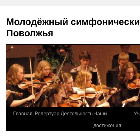
Молодёжный симфонически
Поволжья
Главная
Репертуар
Деятельность
Наши
Уч
Skip
достижения
to
content